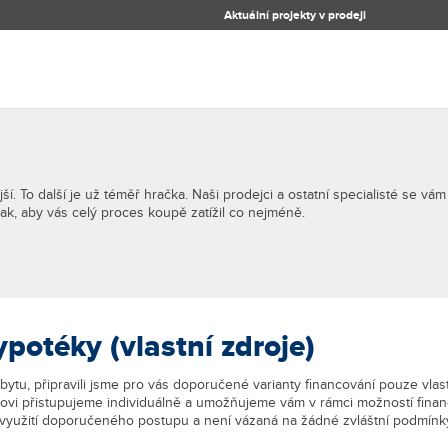
Aktuální projekty v prodeji
jší. To další je už téměř hračka. Naši prodejci a ostatní specialisté se 
 tak, aby vás celý proces koupě zatížil co nejméně.
potéky (vlastní zdroje)
tu, připravili jsme pro vás doporučené varianty financování pouze vlas
ovi přistupujeme individuálně a umožňujeme vám v rámci možností fina
nevyužití doporučeného postupu a není vázaná na žádné zvláštní podmínk