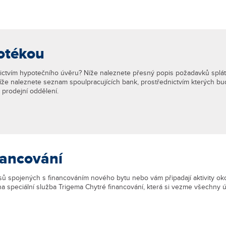
otékou
nictvím hypotečního úvěru? Níže naleznete přesný popis požadavků splá
Níže naleznete seznam spoulpracujících bank, prostřednictvím kterých bu
 prodejní oddělení.
nancování
ů spojených s financováním nového bytu nebo vám připadají aktivity okol
 speciální služba Trigema Chytré financování, která si vezme všechny ú