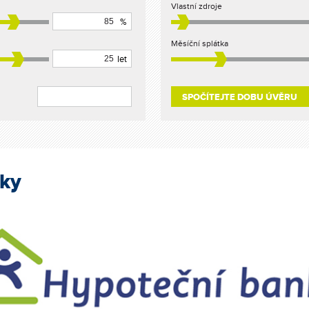
Vlastní zdroje
%
Měsíční splátka
let
nky