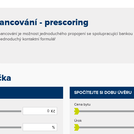
ancování - prescoring
ancování je možnost jednoduchého propojení se spolupracující bankou a 
jednoduchý kontaktní formulář
čka
SPOČÍTEJTE SI DOBU ÚVĚRU
Cena bytu
Kč
Úrok
%