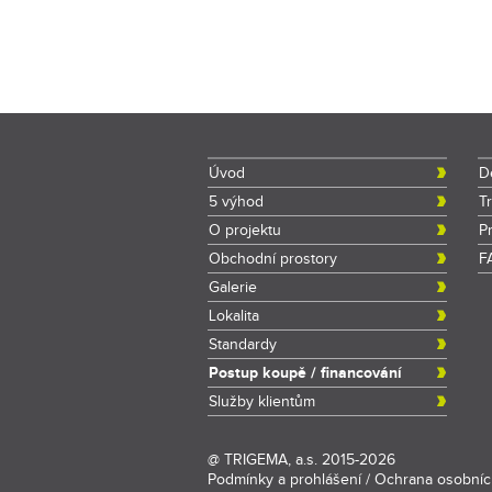
Úvod
D
5 výhod
T
O projektu
P
Obchodní prostory
F
Galerie
Lokalita
Standardy
Postup koupě / financování
Služby klientům
@
TRIGEMA, a.s.
2015-2026
Podmínky a prohlášení
/
Ochrana osobníc