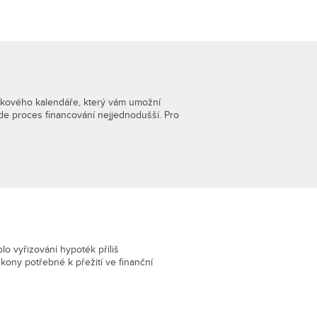
tkového kalendáře, který vám umožní
de proces financování nejjednodušší. Pro
o vyřizování hypoték příliš
kony potřebné k přežití ve finanční