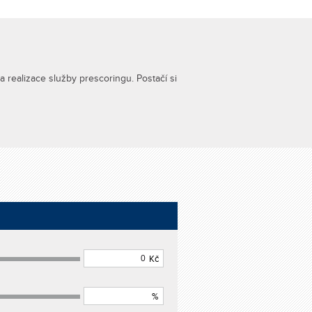
realizace služby prescoringu. Postačí si
Kč
%