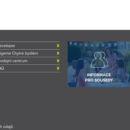
eveloper
rigema Chytré bydlení
rodejní centrum
AQ
INFORMACE
PRO SOUSEDY
h údajů