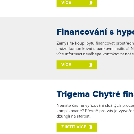
VÍCE
Financování s hyp
Zamýšlíte koupi bytu financovat prostřed
snáze komunikovat s bankovní institucí. 
více informací neváhejte kontaktovat naše
VÍCE
Trigema Chytré fi
Nemáte čas na vyřizování složitých proces
komplikované? Přesně pro vás je vytvořena
džungli na starosti.
ZJISTIT VÍCE