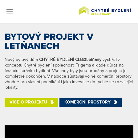
BYTOVÝ PROJEKT V
LETŇANECH
Nový bytový dům
CHYTRÉ BYDLENÍ CLB@Letňany
vychází z
konceptu Chytré bydlení společnosti Trigema a klade důraz na
finanční stránku bydlení. Všechny byty jsou prodány a projekt je
kompletně dokončen. V nabídce zůstávají volné komerční prostory
vhodné pro vlastní podnikání i jako investice do rychle se rozvíjející
lokality.
VÍCE O PROJEKTU
KOMERČNÍ PROSTORY