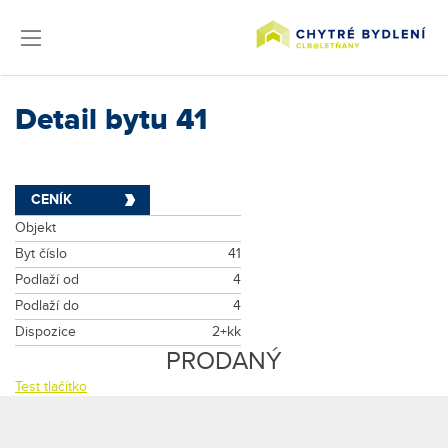
Detail bytu 41
CENÍK
Objekt
Byt číslo
41
Podlaží od
4
Podlaží do
4
Dispozice
2+kk
PRODANÝ
Test tlačítko