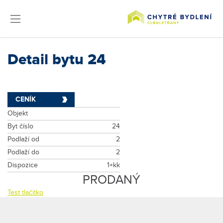
Detail bytu 24
CENÍK
Objekt
Byt číslo
24
Podlaží od
2
Podlaží do
2
Dispozice
1+kk
PRODANÝ
Test tlačítko